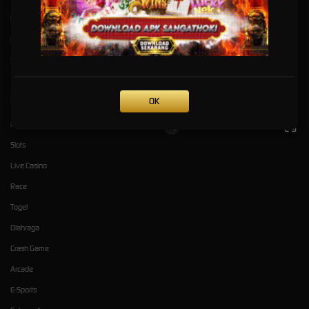
Responsible Gambling
Loyalty
Pusat Bantuan
Referral
Syarat dan Ketentuan
Kategori
Dukungan
OK
Hot Games
Slots
Live Casino
Race
Togel
Olahraga
Crash Game
Arcade
E-Sports