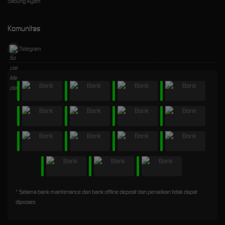
Sabung Ayam
Komunitas
Telegram
* Selama bank maintenance dan bank offline deposit dan penarikan tidak dapat
diproses