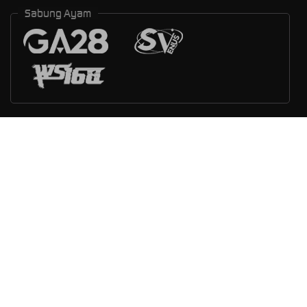
Sabung Ayam