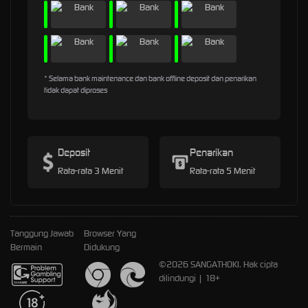
* Selama bank maintenance dan bank offline deposit dan penarikan
tidak dapat diproses
Deposit
Penarikan
Rata-rata 3 Menit
Rata-rata 5 Menit
Tanggung Jawab
Browser Yang
Bermain
Didukung
©2026 SANGATHOKI. Hak cipta
dilindungi | 18+