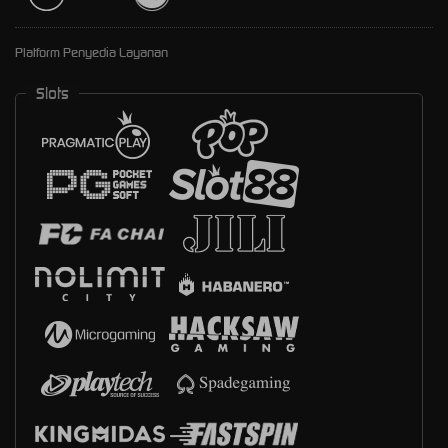
Platform Penyedia Layanan
Slots