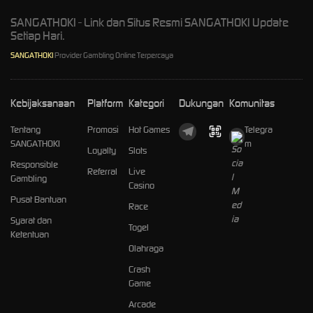
SANGATHOKI - Link dan Situs Resmi SANGATHOKI Update
Setiap Hari.
SANGATHOKI
Provider Gambling Online Terpercaya
Kebijaksanaan
Platform
Kategori
Dukungan
Komunitas
Tentang
Promosi
Hot Games
Telegra
SANGATHOKI
m
Loyalty
Slots
Responsible
Referral
Live
Gambling
Casino
Pusat Bantuan
Race
Syarat dan
Togel
Ketentuan
Olahraga
Crash
Game
Arcade