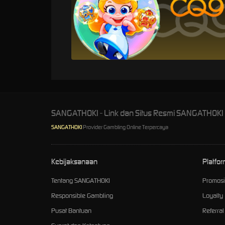
SANGATHOKI - Link dan Situs Resmi SANGATHOKI U
SANGATHOKI
Provider Gambling Online Terpercaya
Kebijaksanaan
Platfor
Tentang SANGATHOKI
Promosi
Responsible Gambling
Loyalty
Pusat Bantuan
Referral