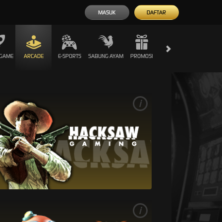
MASUK
DAFTAR
 GAME
ARCADE
E-SPORTS
SABUNG AYAM
PROMOSI
i
i