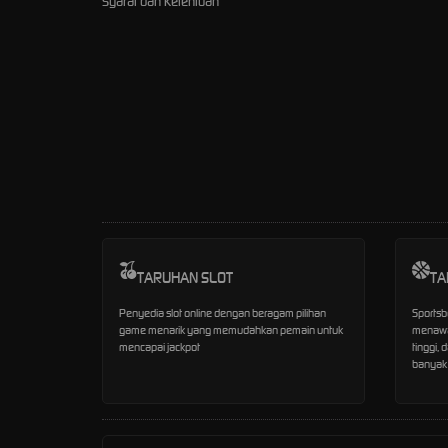
Syarat dan Ketentuan
TARUHAN SLOT
TA
Penyedia slot online dengan beragam pilihan
Sportsb
game menarik yang memudahkan pemain untuk
menawar
mencapai jackpot
tinggi,
banyak 