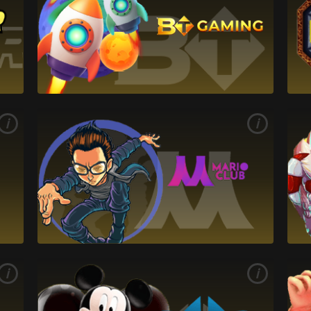
i
i
i
i