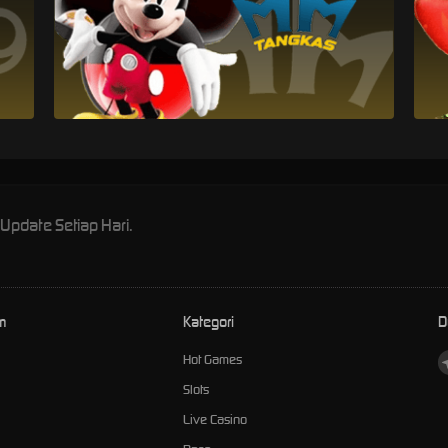
pdate Setiap Hari.
m
Kategori
D
Hot Games
Slots
Live Casino