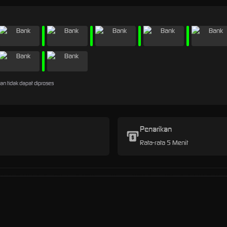
an tidak dapat diproses
Penarikan
Rata-rata 5 Menit