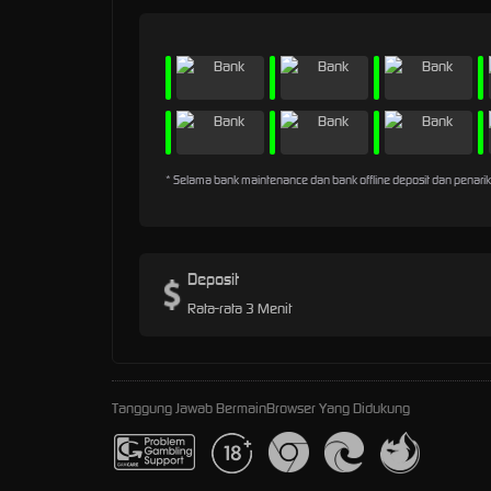
* Selama bank maintenance dan bank offline deposit dan penarik
Deposit
Rata-rata 3 Menit
Tanggung Jawab Bermain
Browser Yang Didukung