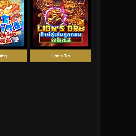
hing
Lion's Orb