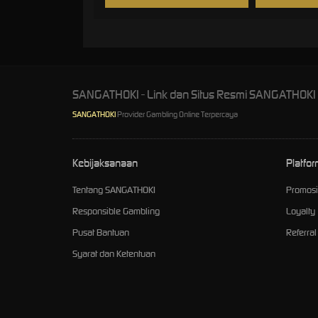
SANGATHOKI - Link dan Situs Resmi SANGATHOKI U
SANGATHOKI
Provider Gambling Online Terpercaya
Kebijaksanaan
Platfor
Tentang SANGATHOKI
Promosi
Responsible Gambling
Loyalty
Pusat Bantuan
Referral
Syarat dan Ketentuan