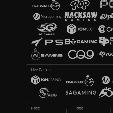
Live Casino
Race
Togel