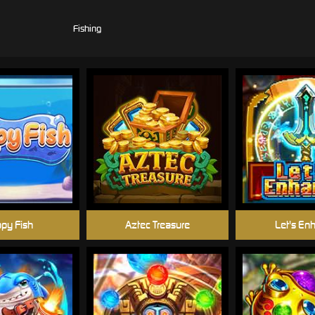
Fishing
py Fish
Aztec Treasure
Let's En