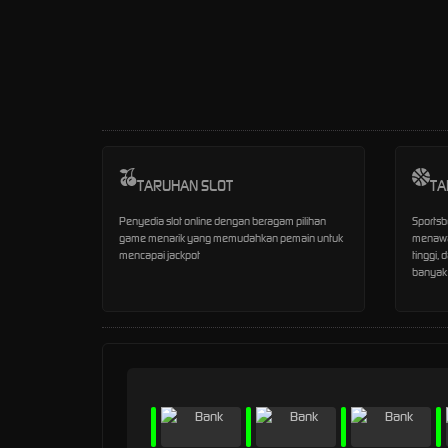
TARUHAN SLOT
TA
Penyedia slot online dengan beragam pilihan
Sportsb
game menarik yang memudahkan pemain untuk
menawar
mencapai jackpot
tinggi,
banyak 