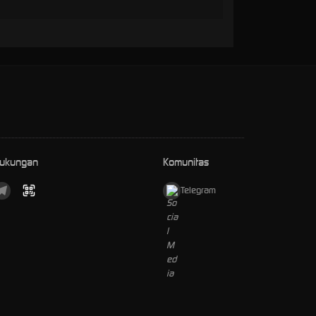
ukungan
Komunitas
Telegram