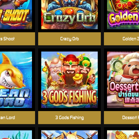
's Shoot
Crazy Orb
Golden 
an Lord
3 Gods Fishing
Dessert 