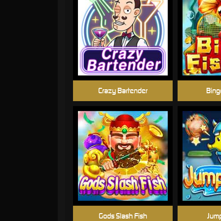
Crazy Bartender
Bing
Gods Slash Fish
Jum