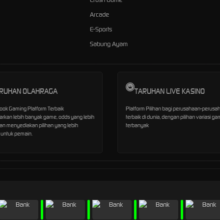
Arcade
E-Sports
Sabung Ayam
RUHAN OLAHRAGA
TARUHAN LIVE KASINO
ook Gaming Platform Terbaik
Platform Pilihan bagi perusahaan-perusa
kan lebih banyak game, odds yang lebih
terbaik di dunia, dengan pilihan variasi g
 dan menyediakan pilihan yang lebih
terbanyak
untuk pemain.