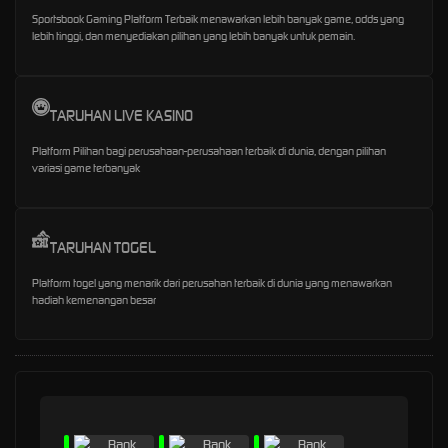
Sportsbook Gaming Platform Terbaik menawarkan lebih banyak game, odds yang
lebih tinggi, dan menyediakan pilihan yang lebih banyak untuk pemain.
TARUHAN LIVE KASINO
Platform Pilihan bagi perusahaan-perusahaan terbaik di dunia, dengan pilihan
variasi game terbanyak
TARUHAN TOGEL
Platform togel yang menarik dari perusahan terbaik di dunia yang menawarkan
hadiah kemenangan besar