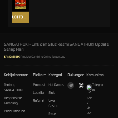
LOTTO MADNESS
SANGATHOKI - Link dan Situs Resmi SANGATHOKI Update
Setiap Hari.
SANGATHOKI
Provider Gambling Online Terpercaya
Kebijaksanaan
Platform
Kategori
Dukungan
Komunitas
Tentang
Promosi
Hot Games
Telegra
SANGATHOKI
m
Loyalty
Slots
Responsible
Referral
Live
Gambling
Casino
Pusat Bantuan
Race