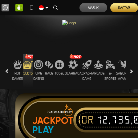
MASUK
DAFTAR
HOT
SLOTS
LIVE
RACE
TOGEL
OLAHRAGA
CRASH
ARCADE
E-
SABUNG
PROM
GAMES
CASINO
GAME
SPORTS
AYAM
IDR
12,735,
JACKPOT
PLAY