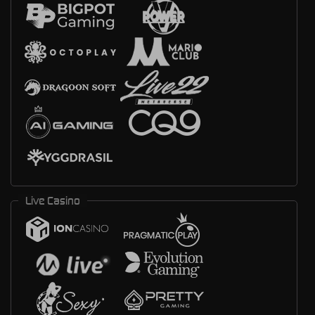
Live Casino