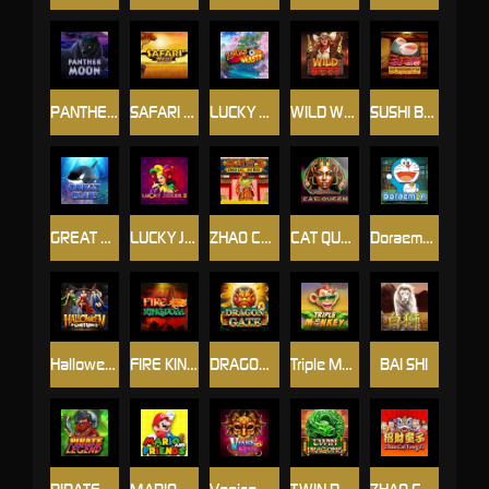
PANTHER MOON
SAFARI HEAT
LUCKY BEASTS
WILD WEST
SUSHI BONANZA
GREAT BLUE
LUCKY JOKER 5
ZHAO CAI JIN BAO
CAT QUEEN
Doraemon
Halloween Fortune
FIRE KINGDOM
DRAGON GATE
Triple Monkey
BAI SHI