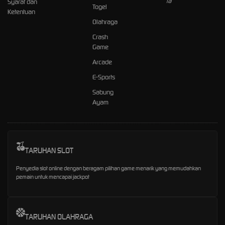
Syarat dan
Togel
Ketentuan
Olahraga
Crash
Game
Arcade
E-Sports
Sabung
Ayam
TARUHAN SLOT
Penyedia slot online dengan beragam pilihan game menarik yang memudahkan
pemain untuk mencapai jackpot
TARUHAN OLAHRAGA