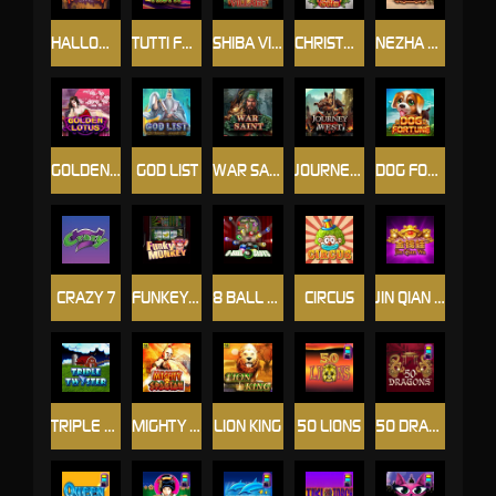
HALLOWIN
TUTTI FRUTTI
SHIBA VILLAGE
CHRISTMAS GIFT
NEZHA DEMON REBORN
GOLDEN LOTUS
GOD LIST
WAR SAINT
JOURNEY WEST
DOG FORTUNE
CRAZY 7
FUNKEY MONKEY
8 BALL SLOTS
CIRCUS
JIN QIAN WA
TRIPLE TWISTER
MIGHTY SPARTAN
LION KING
50 LIONS
50 DRAGONS