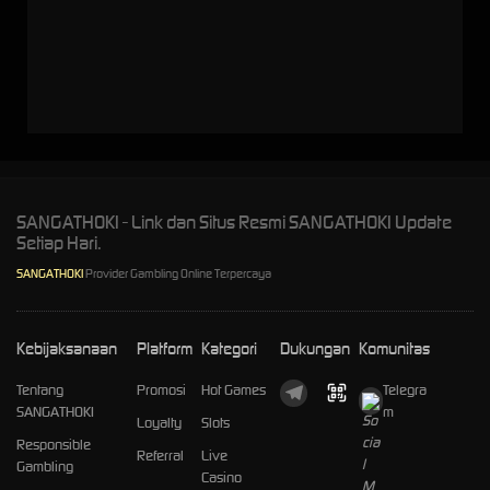
SANGATHOKI - Link dan Situs Resmi SANGATHOKI Update
Setiap Hari.
SANGATHOKI
Provider Gambling Online Terpercaya
Kebijaksanaan
Platform
Kategori
Dukungan
Komunitas
Tentang
Promosi
Hot Games
Telegra
SANGATHOKI
m
Loyalty
Slots
Responsible
Referral
Live
Gambling
Casino