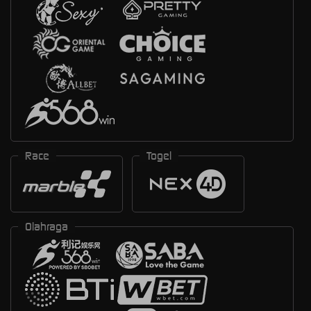
Race
Togel
Olahraga