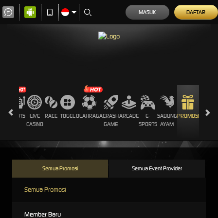
MASUK
DAFTAR
OT
SLOTS
LIVE
RACE
TOGEL
OLAHRAGA
CRASH
ARCADE
E-
SABUNG
PROMOSI
MES
CASINO
GAME
SPORTS
AYAM
Semua Promosi
Semua Event Provider
Semua Promosi
Member Baru