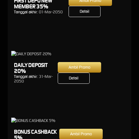
FIRST DEPO NEW
Ambil Promo
MEMBER 35%
Detail
Tanggal akhir:
01-Mar-2050
DAILY DEPOSIT
Ambil Promo
20%
Tanggal akhir:
31-Mar-
Detail
2050
BONUS CASHBACK
Ambil Promo
5%