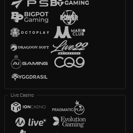
Live Casino