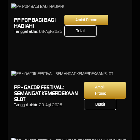
PP POP BAGI BAGI
Ambil Promo
HADIAH!
Detail
Tanggal akhir:
09-Agt-2026
PP - GACOR FESTIVAL:
Ambil
SEMANGAT KEMERDEKAAN
Promo
SLOT
Detail
Tanggal akhir:
23-Agt-2026