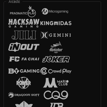
Arcade