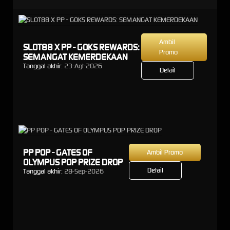
Ambil
SLOT88 X PP - GOKS REWARDS:
Promo
SEMANGAT KEMERDEKAAN
Tanggal akhir:
23-Agt-2026
Detail
PP POP - GATES OF
Ambil Promo
OLYMPUS POP PRIZE DROP
Detail
Tanggal akhir:
28-Sep-2026