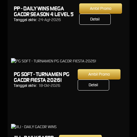
PP - DAILY WINS MEGA
Ambil Promo
GACOR SEASON 4 LEVEL 5
Detail
Tanggal akhir:
24-Agt-2026
PG SOFT - TURNAMEN PG
Ambil Promo
GACOR FIESTA 2026!
Detail
Tanggal akhir:
18-Okt-2026