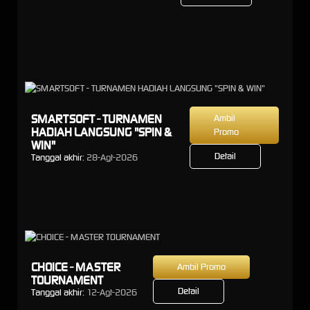
SMARTSOFT - TURNAMEN
Ambil
HADIAH LANGSUNG "SPIN &
Promo
WIN"
Detail
Tanggal akhir:
28-Agt-2026
CHOICE - MASTER
Ambil Promo
TOURNAMENT
Detail
Tanggal akhir:
12-Agt-2026