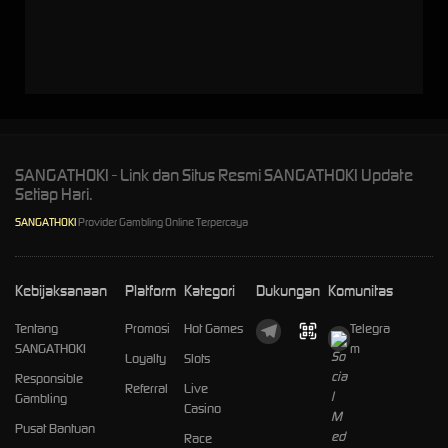
SANGATHOKI - Link dan Situs Resmi SANGATHOKI Update
Setiap Hari.
SANGATHOKI
Provider Gambling Online Terpercaya
Kebijaksanaan
Platform
Kategori
Dukungan
Komunitas
Tentang
Promosi
Hot Games
Telegra
SANGATHOKI
m
Loyalty
Slots
Responsible
Referral
Live
Gambling
Casino
Pusat Bantuan
Race