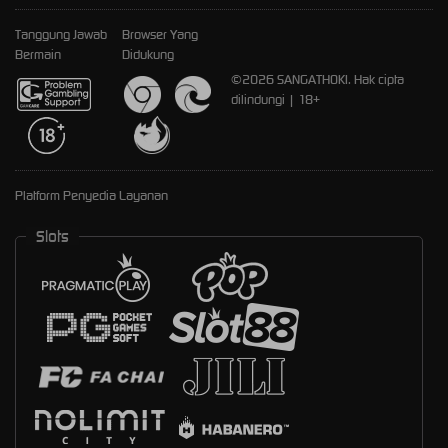
Tanggung Jawab
Browser Yang
Bermain
Didukung
©2026 SANGATHOKI. Hak cipta
dilindungi | 18+
Platform Penyedia Layanan
Slots