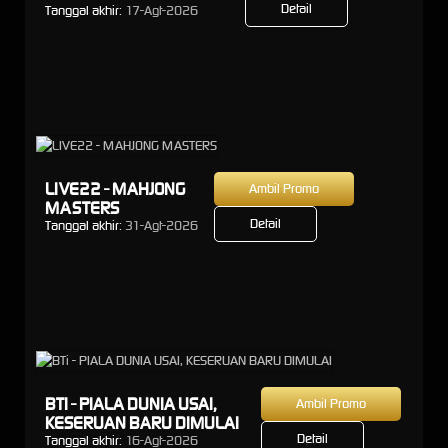
Detail
Tanggal akhir:
17-Agt-2026
LIVE22 - MAHJONG
Ambil Promo
MASTERS
Detail
Tanggal akhir:
31-Agt-2026
BTI - PIALA DUNIA USAI,
Ambil Promo
KESERUAN BARU DIMULAI
Detail
Tanggal akhir:
16-Agt-2026