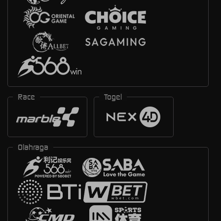
Race
Togel
Olahraga