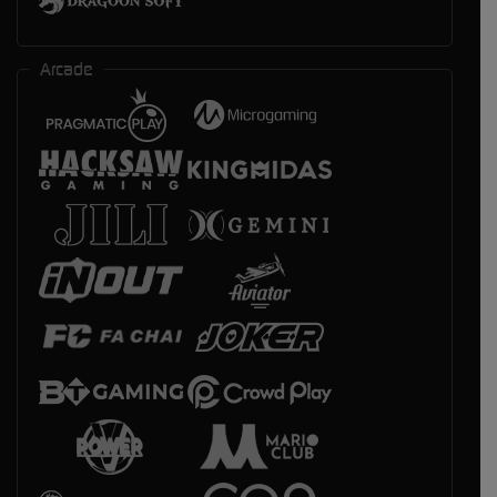
Arcade