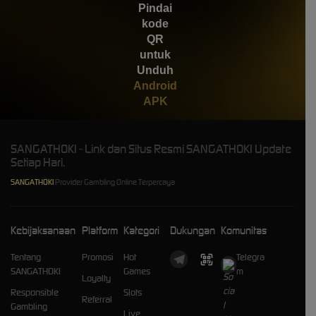
Pindai
IDR
556,800.00
Gates of Gatot Kaca 1000
kode
QR
untuk
Unduh
Android
APK
SANGATHOKI - Link dan Situs Resmi SANGATHOKI Update
Setiap Hari.
SANGATHOKI
Provider Gambling Online Terpercaya
Kebijaksanaan
Platform
Kategori
Dukungan
Komunitas
Tentang
Promosi
Hot
Telegra
SANGATHOKI
Games
m
Loyalty
Responsible
Slots
Referral
Gambling
Live