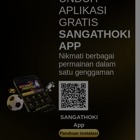
Gates of Olympus 1000
APLIKASI
olynp****0
GRATIS
IDR
773,200.00
Gates of Gatot Kaca Super
SANGATHOKI
Scatter
APP
sinardj****0
IDR
683,100.00
Nikmati berbagai
Gates of Olympus 1000
permainan dalam
tek****3
satu genggaman
IDR
670,320.00
Gates of Gatot Kaca 1000
al****0
IDR
653,650.00
Pyramid Bonanza
vita****s
IDR
564,720.00
SANGATHOKI
Gates of Olympus Super
App
Scatter
Panduan instalasi
tek****3