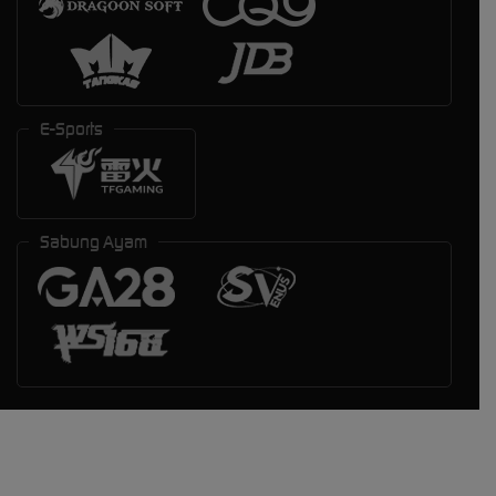
E-Sports
Sabung Ayam