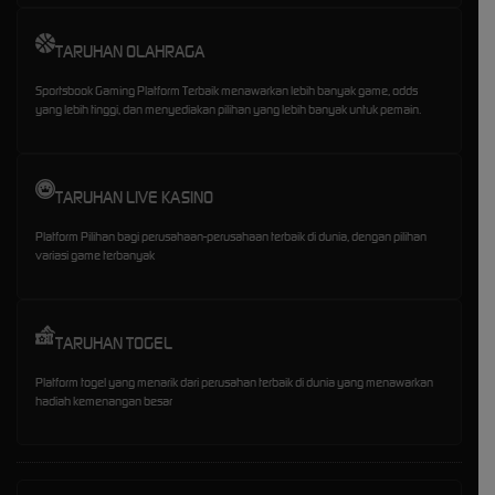
TARUHAN OLAHRAGA
Sportsbook Gaming Platform Terbaik menawarkan lebih banyak game, odds
yang lebih tinggi, dan menyediakan pilihan yang lebih banyak untuk pemain.
TARUHAN LIVE KASINO
Platform Pilihan bagi perusahaan-perusahaan terbaik di dunia, dengan pilihan
variasi game terbanyak
TARUHAN TOGEL
Platform togel yang menarik dari perusahan terbaik di dunia yang menawarkan
hadiah kemenangan besar