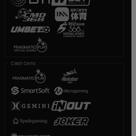
Crash Game