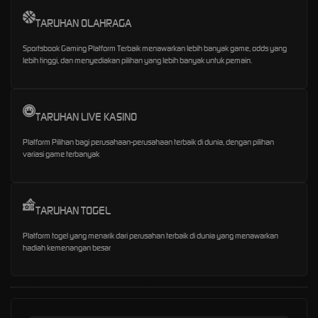
TARUHAN OLAHRAGA
Sportsbook Gaming Platform Terbaik menawarkan lebih banyak game, odds yang
lebih tinggi, dan menyediakan pilihan yang lebih banyak untuk pemain.
TARUHAN LIVE KASINO
Platform Pilihan bagi perusahaan-perusahaan terbaik di dunia, dengan pilihan
variasi game terbanyak
TARUHAN TOGEL
Platform togel yang menarik dari perusahan terbaik di dunia yang menawarkan
hadiah kemenangan besar