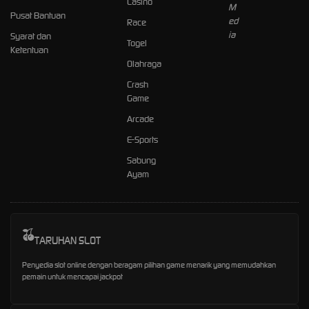
Casino
Pusat Bantuan
Race
Syarat dan
Togel
Ketentuan
Olahraga
Crash
Game
Arcade
E-Sports
Sabung
Ayam
TARUHAN SLOT
Penyedia slot online dengan beragam pilihan game menarik yang memudahkan
pemain untuk mencapai jackpot