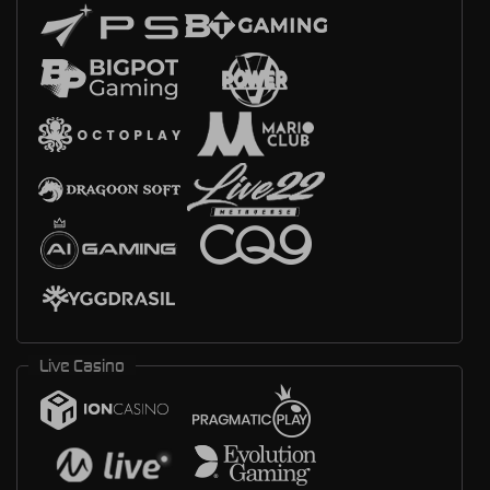
Live Casino