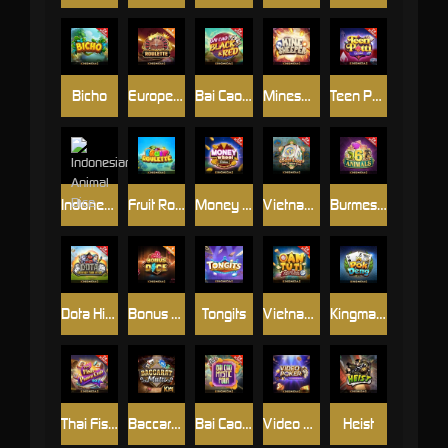
Bicho
European Roulette
Bai Cao Black & Red
Minesweeper
Teen Patti Versus
Indonesian Animal Dice
Fruit Roulette
Money Wheel Deluxe
Vietnam Fish Prawn Crab
Burmese 6 Animals
Dota Hi-Lo
Bonus Dice
Tongits
Vietnam Rock Paper Scissors
Kingmaker Pok Deng
Thai Fish Prawn Crab GO!
Baccarat: Multi
Bai Cao Mystic Four
Video Poker
Heist