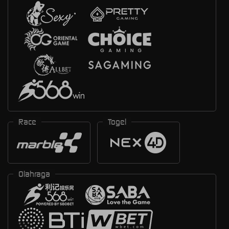
Race
Togel
Olahraga