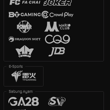
E-Sports
Sabung Ayam