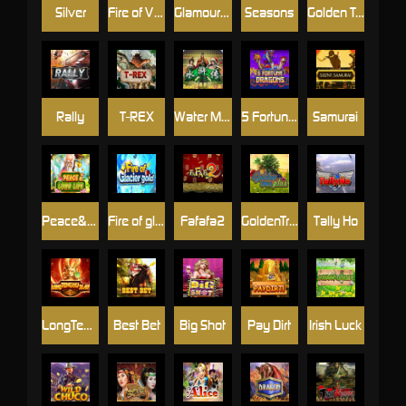
Silver
Fire of Villa Street
Glamourous World
Seasons
Golden Tour
Rally
T-REX
Water Margin
5 Fortune Dragon
Samurai
Peace&Long Life
Fire of glacier gold
Fafafa2
GoldenTree
Tally Ho
LongTengHuXiao2
Best Bet
Big Shot
Pay Dirt
Irish Luck