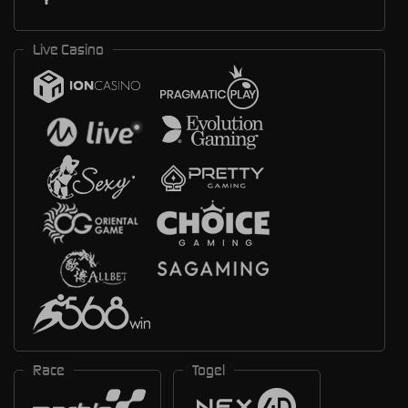
Live Casino
Race
Togel