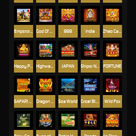
Emperor Gate
God Of Wealth
888
India
Zhao Cai Jin Bao
Happy Prosperous
Highway King
JAPAN
Striper Night
FORTUNE
SAFARI Heat
Dragon Gold
Sea World
Great Blue
Wild Fox