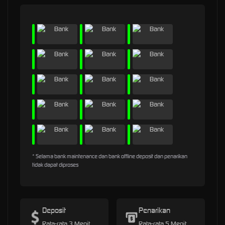
* Selama bank maintenance dan bank offline deposit dan penarikan
tidak dapat diproses
Deposit
Penarikan
Rata-rata 3 Menit
Rata-rata 5 Menit