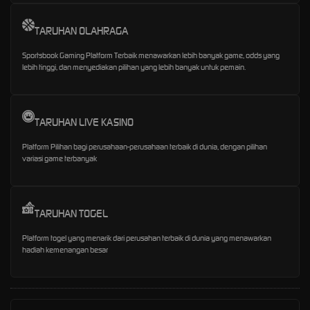
TARUHAN OLAHRAGA
Sportsbook Gaming Platform Terbaik menawarkan lebih banyak game, odds yang
lebih tinggi, dan menyediakan pilihan yang lebih banyak untuk pemain.
TARUHAN LIVE KASINO
Platform Pilihan bagi perusahaan-perusahaan terbaik di dunia, dengan pilihan
variasi game terbanyak
TARUHAN TOGEL
Platform togel yang menarik dari perusahan terbaik di dunia yang menawarkan
hadiah kemenangan besar