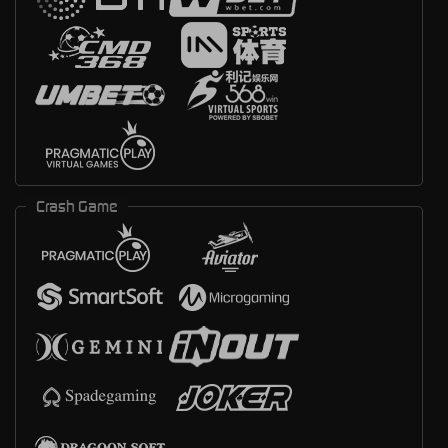
Crash Game