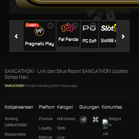
i
i
i
i
i
Facha
Fat Panda
Slot88 x PP
PG Soft
Pragmatic Play
SANGATHOKI - Link dan Situs Resmi SANGATHOKI Update
Setiap Hari.
SANGATHOKI
Provider Gambling Online Terpercaya
Kebijaksanaan
Platform
Kategori
Dukungan
Komunitas
Tentang
Promosi
Hot Games
Telegra
SANGATHOKI
m
Loyalty
Slots
Responsible
Referral
Live