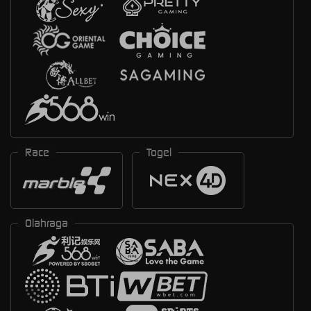
Race
Togel
Olahraga