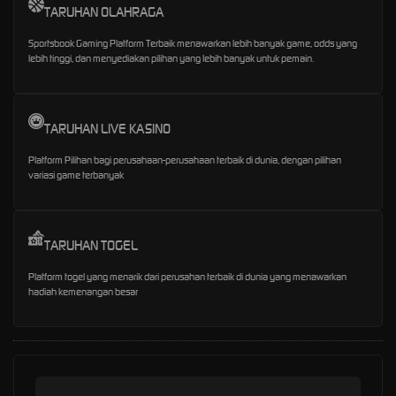
TARUHAN OLAHRAGA
Sportsbook Gaming Platform Terbaik menawarkan lebih banyak game, odds yang
lebih tinggi, dan menyediakan pilihan yang lebih banyak untuk pemain.
TARUHAN LIVE KASINO
Platform Pilihan bagi perusahaan-perusahaan terbaik di dunia, dengan pilihan
variasi game terbanyak
TARUHAN TOGEL
Platform togel yang menarik dari perusahan terbaik di dunia yang menawarkan
hadiah kemenangan besar