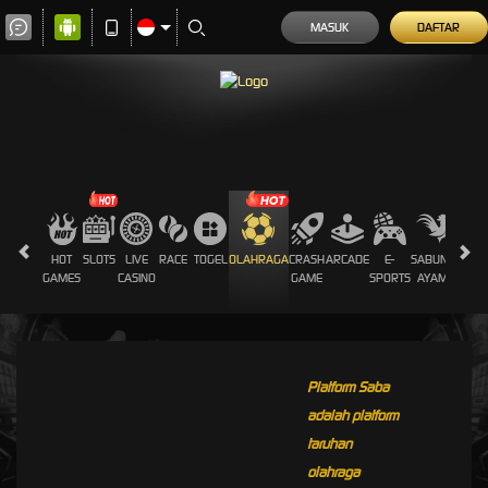
MASUK
DAFTAR
HOT
SLOTS
LIVE
RACE
TOGEL
OLAHRAGA
CRASH
ARCADE
E-
SABUNG
PROM
GAMES
CASINO
GAME
SPORTS
AYAM
Platform Saba
adalah platform
taruhan
olahraga