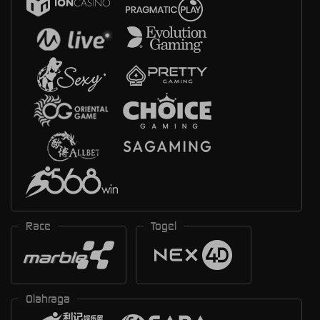
Race
Togel
Olahraga