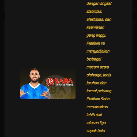
dengan tingkat
stabilitas,
elastisitas, dan
keamanan
yang tinggi.
Platform ini
menyediakan
berbagai
macam acara
olahraga, jenis
taruhan dan
format peluang.
Platform Saba
menawarkan
lebih dari
ratusan liga
sepak bola