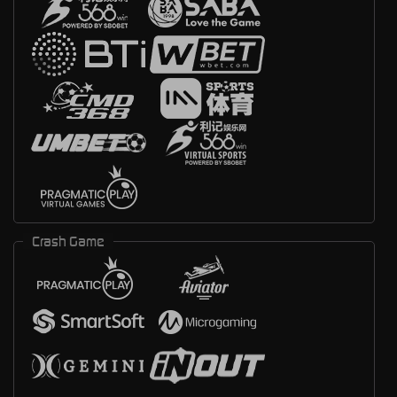
Crash Game