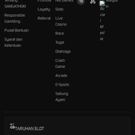
Tentang
Promosi
Hot Games
Telegra
SANGATHOKI
m
Loyalty
Slots
Responsible
Referral
Live
Gambling
Casino
Pusat Bantuan
Race
Syarat dan
Togel
Ketentuan
Olahraga
Crash
Game
Arcade
E-Sports
Sabung
Ayam
TARUHAN SLOT