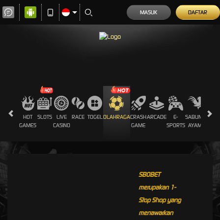
MASUK
DAFTAR
HOT
SLOTS
LIVE
RACE
TOGEL
OLAHRAGA
CRASH
ARCADE
E-
SABUNG
PROM
GAMES
CASINO
GAME
SPORTS
AYAM
SBOBET
merupakan 1-
Stop Shop yang
menawarkan