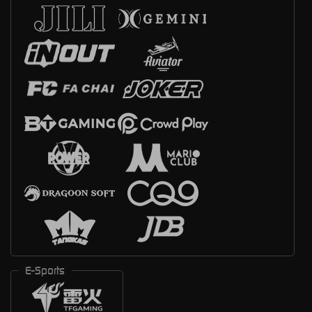
E-Sports