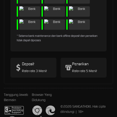
* Selama bank maintenance dan bank offline deposit dan penarikan
tidak dapat diproses
Deposit
Penarikan
Rata-rata 3 Menit
Rata-rata 5 Menit
Tanggung Jawab
Browser Yang
Bermain
Didukung
©2026 SANGATHOKI. Hak cipta
dilindungi | 18+