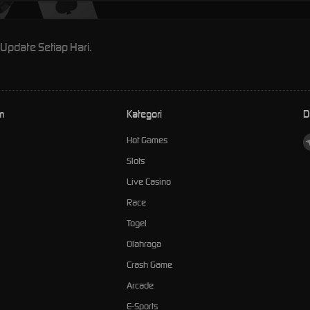
pdate Setiap Hari.
m
Kategori
D
Hot Games
Slots
Live Casino
Race
Togel
Olahraga
Crash Game
Arcade
E-Sports