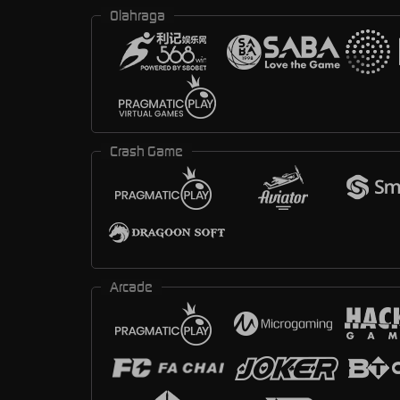
Olahraga
Crash Game
Arcade