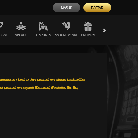
MASUK
DAFTAR
 GAME
ARCADE
E-SPORTS
SABUNG AYAM
PROMOSI
rmainan kasino dan permainan dealer berkualitas
permainan seperti Baccarat, Roulette, Sic Bo,