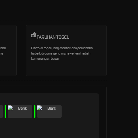
TARUHAN TOGEL
haan
Platform togel yang menarik dari perusahan
ame
terbaik di dunia yang menawarkan hadiah
kemenangan besar