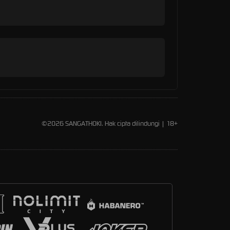
©2026 SANGATHOKI. Hak cipta dilindungi | 18+