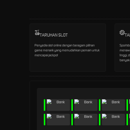
TARUHAN SLOT
TA
Penyedia slot online dengan beragam pilihan
Sportsb
game menarik yang memudahkan pemain untuk
menawar
mencapai jackpot
tinggi,
banyak 