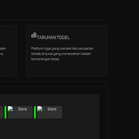
TARUHAN TOGEL
haan
Platform togel yang menarik dari perusahan
ame
terbaik di dunia yang menawarkan hadiah
kemenangan besar