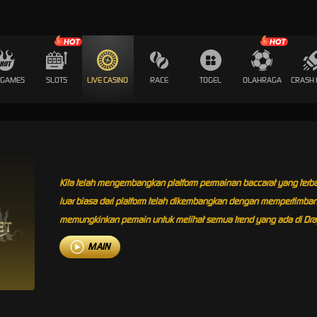
 GAMES
SLOTS
LIVE CASINO
RACE
TOGEL
OLAHRAGA
CRASH
Kita telah mengembangkan platform permainan baccarat yang terb
luar biasa dari platform telah dikembangkan dengan mempertimban
memungkinkan pemain untuk melihat semua trend yang ada di Drag
MAIN