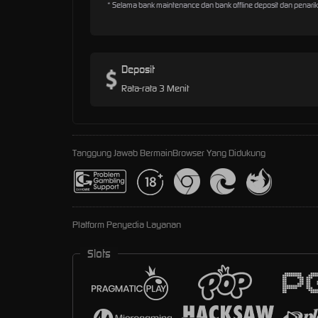
* Selama bank maintenance dan bank offline deposit dan penarik
Deposit
Rata-rata 3 Menit
Tanggung Jawab Bermain
Browser Yang Didukung
Platform Penyedia Layanan
Slots