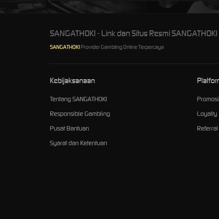
SANGATHOKI - Link dan Situs Resmi SANGATHOKI U
SANGATHOKI
Provider Gambling Online Terpercaya
Kebijaksanaan
Platfor
Tentang SANGATHOKI
Promosi
Responsible Gambling
Loyalty
Pusat Bantuan
Referral
Syarat dan Ketentuan