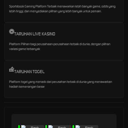
Sportsbook Gaming Platform Terbaik menawarkan lebih banyak game, odds yang
lebih tinggi, dan menyediakan pilihan yang lebih banyak untuk pemain.
TARUHAN LIVE KASINO
Platform Pilihan bagi perusahaan-perusahaan terbaik di dunia, dengan pilihan
variasi game terbanyak
TARUHAN TOGEL
Platform togel yang menarik dari perusahan terbaik di dunia yang menawarkan
hadiah kemenangan besar