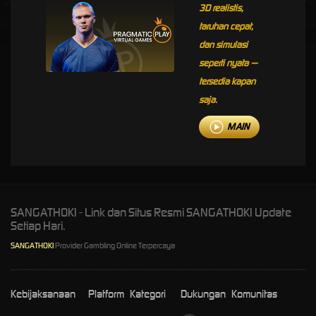
3D realistis,
taruhan cepat,
dan simulasi
seperti nyata —
tersedia kapan
saja.
MAIN
SANGATHOKI - Link dan Situs Resmi SANGATHOKI Update
Setiap Hari.
SANGATHOKI
Provider Gambling Online Terpercaya
Kebijaksanaan
Platform
Kategori
Dukungan
Komunitas