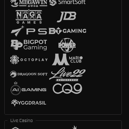
Live Casino