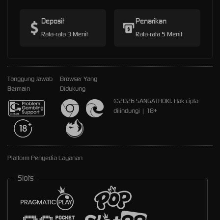
Deposit
Penarikan
Rata-rata 3 Menit
Rata-rata 5 Menit
Tanggung Jawab
Browser Yang
Bermain
Didukung
©2026 SANGATHOKI. Hak cipta
dilindungi | 18+
Platform Penyedia Layanan
Slots